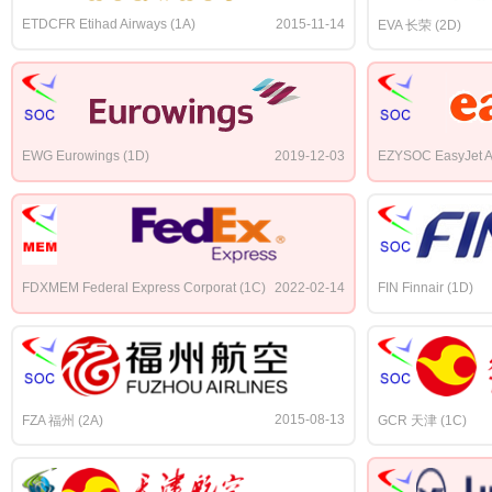
ETDCFR Etihad Airways (1A)
2015-11-14
EVA 长荣 (2D)
EWG Eurowings (1D)
2019-12-03
EZYSOC EasyJet Ai
FDXMEM Federal Express Corporat (1C)
2022-02-14
FIN Finnair (1D)
2015-08-13
FZA 福州 (2A)
GCR 天津 (1C)