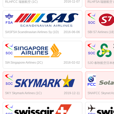
2016-11-07
RLHFCC 瑞丽航空 (1C)
RLHFSA 瑞丽航空 (
SASFSA Scandinavian Airlines Sy (1D)
2016-06-06
SBI S7 Airlines (1B
SIA Singapore Airlines (2C)
2016-02-02
SJO 春秋航空日本株
SKY Skymark Airlines (1C)
2019-12-11
SNAFCC Skynet Asi