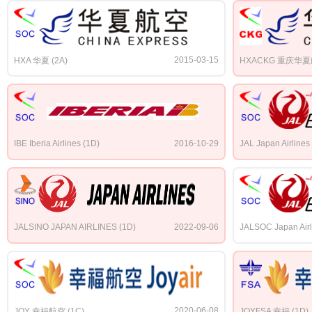
2015-03-15
HXA 华夏 (2A)
HXACKG 重庆华夏航
IBE Iberia Airlines (1D)
2016-10-29
JAL Japan Airlines
JALSINO JAPAN AIRLINES (1D)
2022-09-06
JALSOC Japan Airl
2020-06-08
JOY 幸福航空 (1C)
JOYFSA 幸福 (1D)