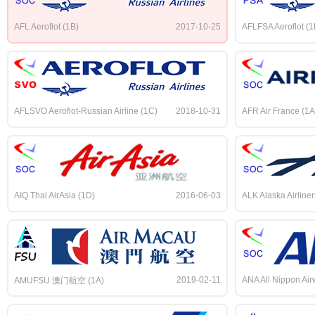
AFL Aeroflot (1B)
2017-10-25
AFLFSA Aeroflot (1
AFLSVO Aeroflot-Russian Airline (1C)
2018-10-31
AFR Air France (1A
AIQ Thai AirAsia (1D)
2016-06-03
ALK Alaska Airliner
2019-02-11
ANA All Nippon Air
AMUFSU 澳门航空 (1A)