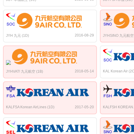
2016-08-29
JYH 九元 (1D)
JYHSINO 九元航空 
2018-05-14
KAL Korean Air (2
JYHVAT! 九元航空 (1B)
KALFSA Korean AirLines (1D)
2017-05-20
KALFSH KOREAN A