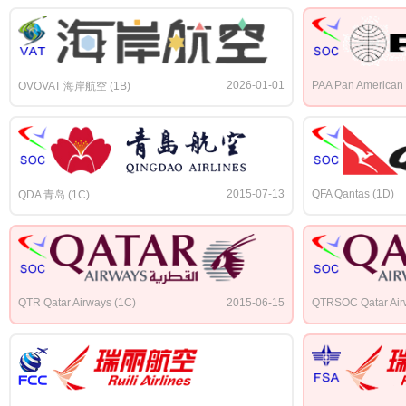
2026-01-01
PAA Pan American 
OVOVAT 海岸航空 (1B)
2015-07-13
QFA Qantas (1D)
QDA 青岛 (1C)
QTR Qatar Airways (1C)
2015-06-15
QTRSOC Qatar Air