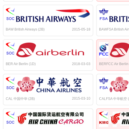
BAW British Airways (2B)
2015-05-18
BAWFSA British Ai
BER Air Berlin (1D)
2018-03-03
BERFCC Air Berlin
2015-03-10
CAL 中国中华 (2B)
CALFSA 中华航空 (