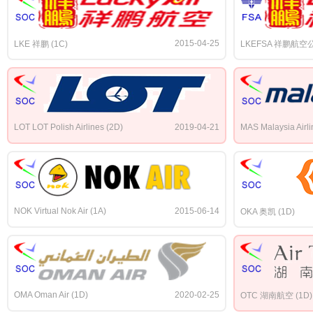
2015-04-25
LKE 祥鹏 (1C)
LKEFSA 祥鹏航空公
LOT LOT Polish Airlines (2D)
2019-04-21
MAS Malaysia Airli
NOK Virtual Nok Air (1A)
2015-06-14
OKA 奥凯 (1D)
OMA Oman Air (1D)
2020-02-25
OTC 湖南航空 (1D)