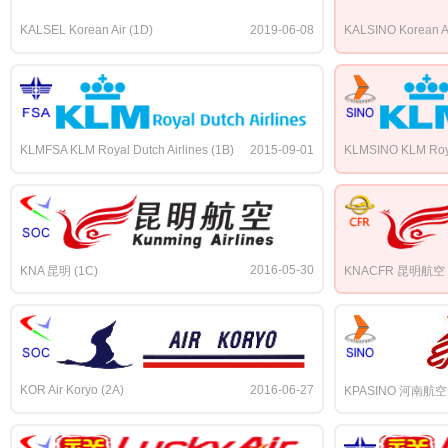
KALSEL Korean Air (1D)
2019-06-08
KALSINO Korean Ai
KLMFSA KLM Royal Dutch Airlines (1B)
2015-09-01
KLMSINO KLM Royal
2016-05-30
KNA 昆明 (1C)
KNACFR 昆明航空 (
KOR Air Koryo (2A)
2016-06-27
KPASINO 河南航空 