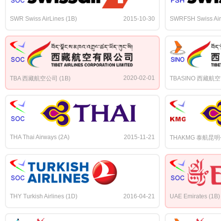
SWR Swiss AirLines (1B)
2015-10-30
SWRFSH Swiss Air
2020-02-01
TBA 西藏航空公司 (1B)
TBASINO 西藏航空 
THA Thai Airways (2A)
2015-11-21
THAKMG 泰航昆明公
THY Turkish Airlines (1D)
2016-04-21
UAE Emirates (1B)