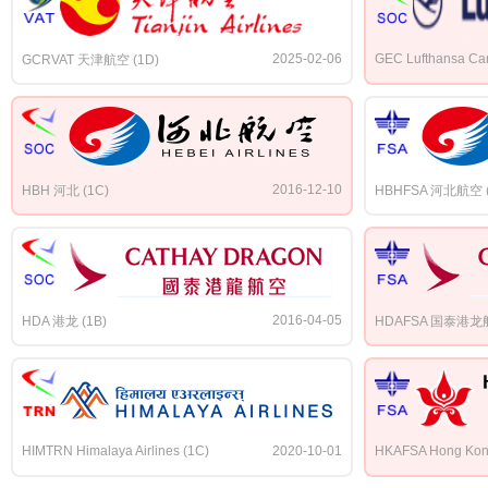
2025-02-06
GEC Lufthansa Ca
GCRVAT 天津航空 (1D)
2016-12-10
HBH 河北 (1C)
HBHFSA 河北航空 (
2016-04-05
HDA 港龙 (1B)
HDAFSA 国泰港龙航
HIMTRN Himalaya Airlines (1C)
2020-10-01
HKAFSA Hong Kong 