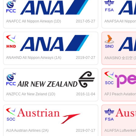
ANAFCC All Nippon Airways (1D)
2017-05-27
ANAFSA All Nippon
ANAHND All Nippon Airways (1A)
2019-07-27
ANASINO 全日空 (
ANZFCC Air New Zeland (1D)
2016-11-04
APJ Peach Aviatio
AUA Austrian Airlines (2A)
2019-07-17
AUAFSA Luftverkeh