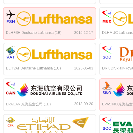
DLHFSH Deutsche Lufthansa (1B)
2015-12-17
DLHMUC Lufthansa
DLHVAT Deutsche Lufthansa (1C)
2023-05-03
DRK Druk air-Royal
2018-09-20
EPACAN 东海航空公司 (1D)
EPASINO 东海航空